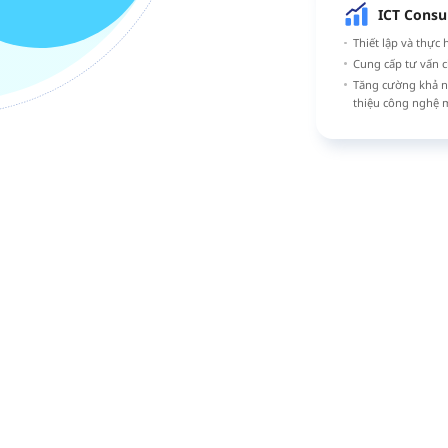
ICT Consu
Thiết lập và thực
Cung cấp tư vấn c
Tăng cường khả n
thiệu công nghệ 
jin, Yoon Jang-jun
Tầng 7, Tòa nhà A2, Metro City Sông Hàn, 10 Cheongcho-ro, Goy
về sản phẩm và tư vấn kỹ thuật : kalce@do-best.co.kr
Yêu cầu tuyển dụng : jjlee@do-best.co