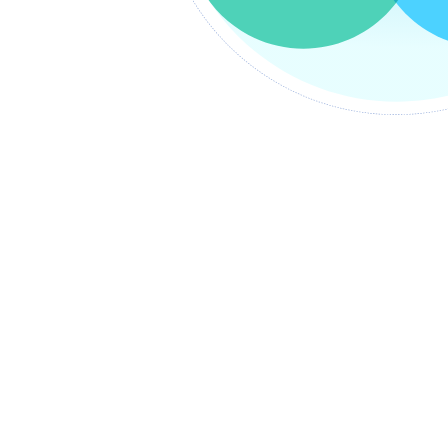
Số ĐKKD : 105-86-87140
Người đại diện : Seok Gwang-
Hỏi đáp chung : 02.336.5811
FAX : 02.2636.5811
Yêu cầu 